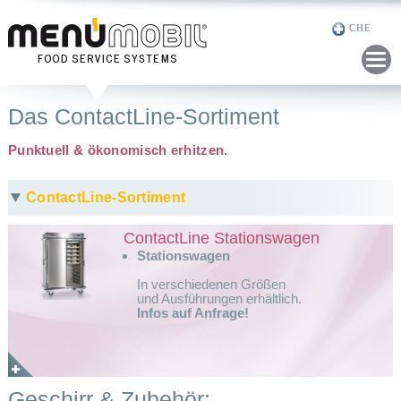
CHE
GER
ENG
NED
FRE
Das ContactLine-Sortiment
RUS
Punktuell & ökonomisch erhitzen.
ContactLine-Sortiment
ContactLine Stationswagen
Stationswagen
In verschiedenen Größen
und Ausführungen erhältlich.
Infos auf Anfrage!
Geschirr & Zubehör: