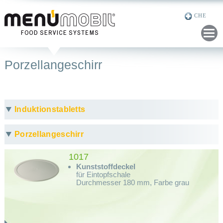
CHE
GER
ENG
NED
FRE
Porzellangeschirr
RUS
Induktionstabletts
Porzellangeschirr
1017
Kunststoffdeckel
für Eintopfschale
Durchmesser 180 mm, Farbe grau